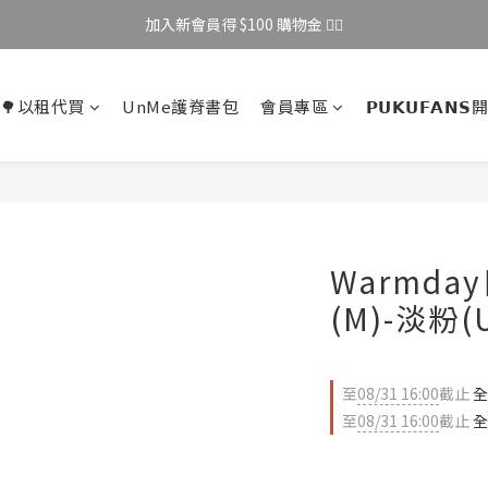
加入新會員得 $100 購物金 👉🏻
加入新會員得 $100 購物金 👉🏻
全站滿 $699 享免運
🌳以租代買
UnMe護脊書包
會員專區
𝗣𝗨𝗞𝗨𝗙𝗔𝗡
加入新會員得 $100 購物金 👉🏻
Warmd
(M)-淡粉(
至
08/31 16:00
截止
全
至
08/31 16:00
截止
全