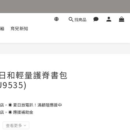
找商品
開箱
育兒新知
ay日和輕量護脊書包
U9535)
店，☀️ 夏日放電趴！滿額贈應援中
店，☀️ 應援補助金
查看更多