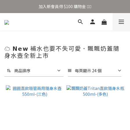
加入新會員得 $100 購物金 👉🏻
加入新會員得 $100 購物金 👉🏻
全站滿 $699 享免運
加入新會員得 $100 購物金 👉🏻
☁️ 𝗡𝗲𝘄 補水也要不失可愛．飄飄奶蓋隨
身水壺全新上市
商品排序
每頁顯示 24 個