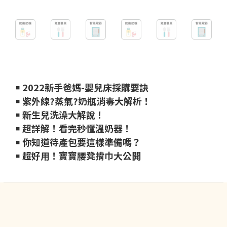
￭ 2022新手爸媽-嬰兒床採購要訣
￭ 紫外線?蒸氣?奶瓶消毒大解析！
￭ 新生兒洗澡大解說！
￭ 超詳解！看完秒懂溫奶器！
￭ 你知道待產包要這樣準備嗎？
￭ 超好用！寶寶腰凳揹巾大公開