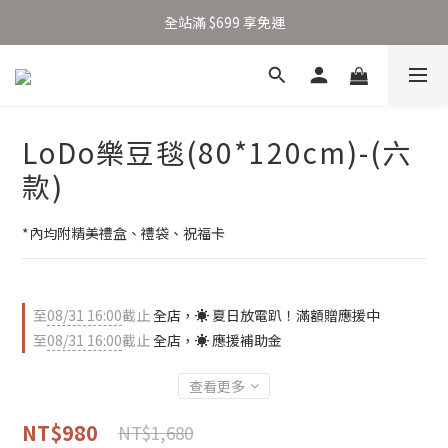
加入新會員得 $100 購物金 👉🏻
全站滿 $699 享免運
加入新會員得 $100 購物金 👉🏻
LoDo樂豆毯(80*120cm)-(六
款)
*內均附精美禮盒、禮袋、祝福卡
至
08/31 16:00
截止
全店，☀️ 夏日放電趴！滿額贈應援中
至
08/31 16:00
截止
全店，☀️ 應援補助金
查看更多
NT$980
NT$1,680