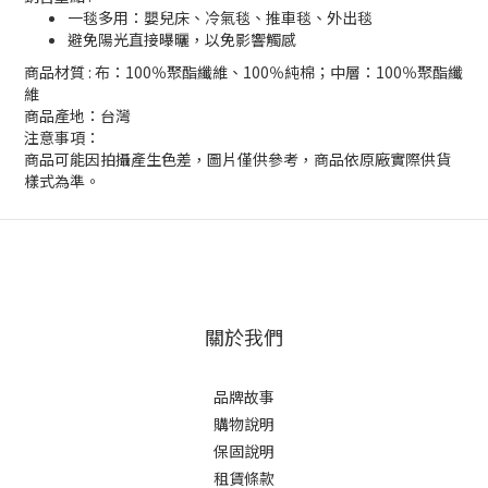
一毯多用：嬰兒床、冷氣毯、推車毯、外出毯
避免陽光直接曝曬，以免影響觸感
商品材質 : 布：100％聚酯纖維、100％純棉；中層：100％聚酯纖
維
商品產地：台灣
注意事項：
商品可能因拍攝產生色差，圖片僅供參考，商品依原廠實際供貨
樣式為準。
關於我們
品牌故事
購物說明
保固說明
租賃條款