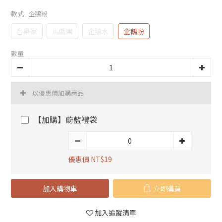
款式
: 企鵝粉
音樂家
馬戲團
企鵝水
企鵝粉
數量
以優惠價加購商品
【加購】蔚藍禮袋
優惠價 NT$19
加入購物車
立即購買
加入追蹤清單