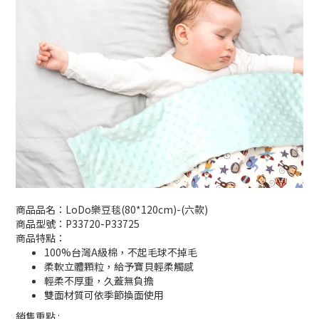
商品品名：LoDo樂豆毯(80*120cm)-(六款)
商品型號：P33720-P33725
商品特點：
100%台灣A級棉，不起毛球不掉毛
柔軟立體顆粒，給予寶貝輕柔觸感
輕柔不厚重，久蓋無負擔
雙面材質可依季節換面使用
銷售重點 :