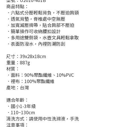
型號：U2010-401B
商品特點：
．六點式分壓輕鬆背負，不壓迫肩頸
．透氣背墊，脊椎處中空無壓
．加寬減壓揹帶，貼合肩部不壓迫
．簡單操作可收納腰扣設計
．多用途雙側袋，水壺文具輕鬆拿取
．表面防潑水，內裡防潮防刮
尺寸：39x28x18cm
重量：887g
材質：
．面料：90%聚酯纖維、10%PVC
．裡布：100%聚酯纖維
產地：台灣
適合年齡：
．國小1-3年級
．110~130cm
清洗方式：請使用中性洗滌液，手洗
注意事項：