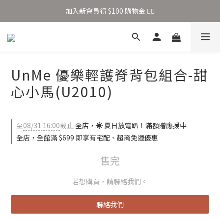
加入新會員得 $100 購物金 👉🏻
加入新會員得 $100 購物金 👉🏻
全站滿 $699 享免運
加入新會員得 $100 購物金 👉🏻
UnMe 優樂輕護脊背包組合-甜
心小馬(U2010)
至
08/31 16:00
截止
全店，☀️ 夏日放電趴！滿額贈應援中
全店，全館滿 $699 即享有宅配、超商免運優惠
售完
若想購買，請聯絡我們。
聯絡我們