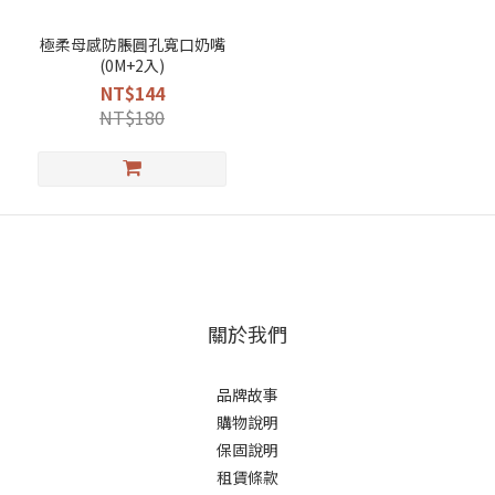
極柔母感防脹圓孔寬口奶嘴
(0M+2入)
NT$144
NT$180
關於我們
品牌故事
購物說明
保固說明
租賃條款