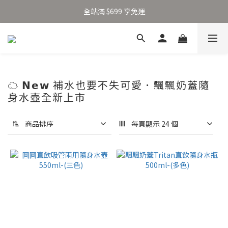
加入新會員得 $100 購物金 👉🏻
全站滿 $699 享免運
加入新會員得 $100 購物金 👉🏻
☁️ 𝗡𝗲𝘄 補水也要不失可愛．飄飄奶蓋隨
身水壺全新上市
商品排序
每頁顯示 24 個